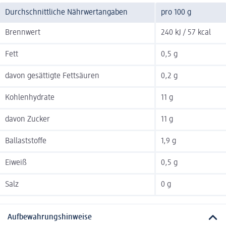
Durchschnittliche Nährwertangaben
pro 100 g
Brennwert
240 kJ / 57 kcal
Fett
0,5 g
davon gesättigte Fettsäuren
0,2 g
Kohlenhydrate
11 g
davon Zucker
11 g
Ballaststoffe
1,9 g
Eiweiß
0,5 g
Salz
0 g
Aufbewahrungshinweise