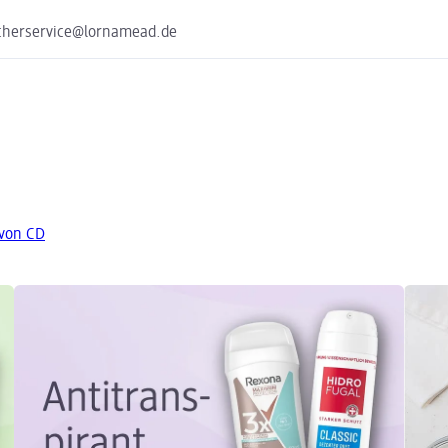
cherservice@lornamead.de
 von CD