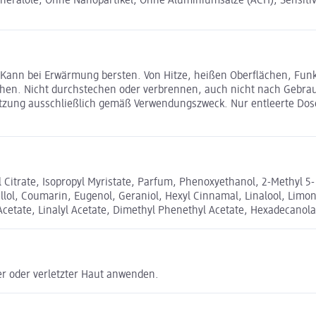
neralöle, Ohne Nanopartikel, Ohne Aluminiumsalze (ACH), Sensitiv
: Kann bei Erwärmung bersten. Von Hitze, heißen Oberflächen, Fu
hen. Nicht durchstechen oder verbrennen, auch nicht nach Gebra
utzung ausschließlich gemäß Verwendungszweck. Nur entleerte Dos
 Citrate, Isopropyl Myristate, Parfum, Phenoxyethanol, 2-Methyl 5
nellol, Coumarin, Eugenol, Geraniol, Hexyl Cinnamal, Linalool, Lim
Acetate, Linalyl Acetate, Dimethyl Phenethyl Acetate, Hexadecanol
er oder verletzter Haut anwenden.