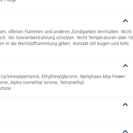
e Pflege
nken, offenen Flammen und anderen Zündquellen fernhalten. Nicht
uch. Vor Sonnenbestrahlung schützen. Nicht Temperaturen über 50
en in die Wertstoffsammlung geben. Kontakt mit Augen und tiefe
- Cyclohexylpentanol, Ethylhexylglycerin, Nymphaea Alba Flower
onene, Alpha-Isomethyl Ionone, Tetramethyl
actone.