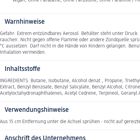
Vegan, Ohne Parabene, Ohne Farbstoffe, Ohne Paraffine / Mi
Warnhinweise
Gefahr. Extrem entzündbares Aerosol. Behälter steht unter Druck
rauchen. Nicht gegen offene Flamme oder andere Zündquelle sprü
°C aussetzen. Darf nicht in die Hände von Kindern gelangen. Ben
Inhalation vermeiden.
Inhaltsstoffe
INGREDIENTS: Butane, Isobutane, Alcohol denat., Propane, Triethyl
Extract, Benzyl Benzoate, Benzyl Salicylate, Benzyl Alcohol, Citro
Acetyloctahydronaphthalenes, Acetyl Cedrene, Terpineol, Geranyl 
Verwendungshinweise
Aus 15 cm Entfernung unter die Achsel sprühen - nicht auf gereizt
Anschrift des Unternehmens