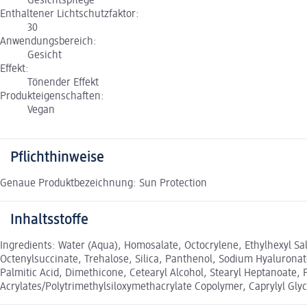
Gesichtspflege
Enthaltener Lichtschutzfaktor:
30
Anwendungsbereich:
Gesicht
Effekt:
Tönender Effekt
Produkteigenschaften:
Vegan
Pflichthinweise
Genaue Produktbezeichnung: Sun Protection
Inhaltsstoffe
Ingredients: Water (Aqua), Homosalate, Octocrylene, Ethylhexyl Sa
Octenylsuccinate, Trehalose, Silica, Panthenol, Sodium Hyaluronate,
Palmitic Acid, Dimethicone, Cetearyl Alcohol, Stearyl Heptanoate, P
Acrylates/Polytrimethylsiloxymethacrylate Copolymer, Caprylyl Gly