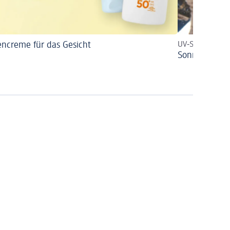
ncreme für das Gesicht
UV‑Schutz auch
Sonnencreme