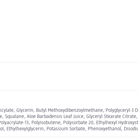
licylate, Glycerin, Butyl Methoxydibenzoylmethane, Polyglyceryl-3
 Squalane, Aloe Barbadensis Leaf Juice, Glyceryl Stearate Citrate, C
olyacrylate-13, Polyisobutene, Polysorbate 20, Ethylhexyl Hydroxyst
col, Ethylhexylglycerin, Potassium Sorbate, Phenoxyethanol, Disod