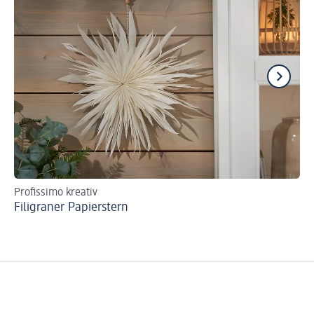
Profissimo kreativ
Ei
Filigraner Papierstern
To