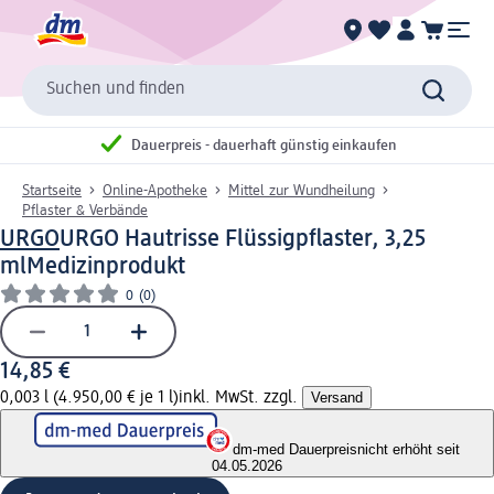
Suchen und finden
Dauerpreis - dauerhaft günstig einkaufen
Startseite
Online-Apotheke
Mittel zur Wundheilung
Pflaster & Verbände
URGO
URGO Hautrisse Flüssigpflaster, 3,25
ml
Medizinprodukt
0
(0)
14,85 €
0,003 l (4.950,00 € je 1 l)
inkl. MwSt. zzgl.
Versand
dm-med Dauerpreis
nicht erhöht seit
04.05.2026