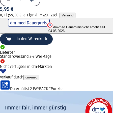
5,95 €
0,1 l (59,50 € je 1 l)
inkl. MwSt. zzgl.
Versand
dm-med Dauerpreis
nicht erhöht seit
04.05.2026
In den Warenkorb
Lieferbar
Standardversand 2-3 Werktage
Nicht verfügbar in dm-Märkten
Verkauf durch
dm-med
Du erhältst
2 PAYBACK
°Punkte
Immer fair,­ immer günstig