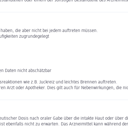
standteilen oder einem der sonstigen Bestandteile des Arzneimitte
 haben, die aber nicht bei jedem auftreten müssen.
figkeiten zugrundegelegt
en Daten nicht abschätzbar
reaktionen wie z.B. Juckreiz und leichtes Brennen auftreten.
n Arzt oder Apotheker. Dies gilt auch für Nebenwirkungen, die ni
peutischer Dosis nach oraler Gabe über die intakte Haut oder über d
 ist ebenfalls nicht zu erwarten. Das Arzneimittel kann während d