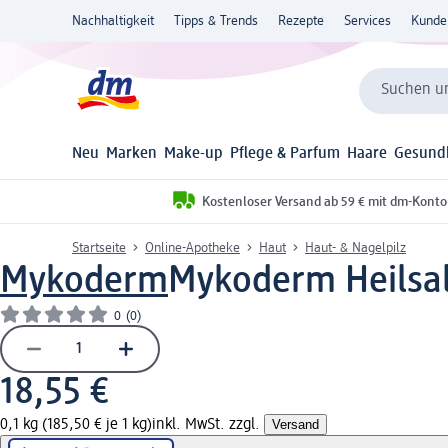
Nachhaltigkeit
Tipps & Trends
Rezepte
Services
Kunde
Suchen un
Neu
Marken
Make-up
Pflege & Parfum
Haare
Gesund
Kostenloser Versand ab 59 € mit dm-Konto
Startseite
Online-Apotheke
Haut
Haut- & Nagelpilz
Mykoderm
Mykoderm Heilsal
0
(0)
18,55 €
0,1 kg (185,50 € je 1 kg)
inkl. MwSt. zzgl.
Versand