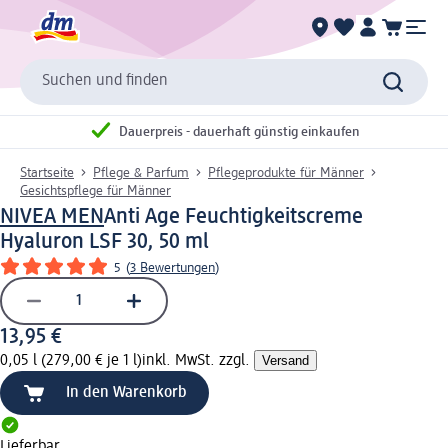
Suchen und finden
Dauerpreis - dauerhaft günstig einkaufen
Startseite
Pflege & Parfum
Pflegeprodukte für Männer
Gesichtspflege für Männer
NIVEA MEN
Anti Age Feuchtigkeitscreme
Hyaluron LSF 30, 50 ml
5
(
3 Bewertungen
)
13,95 €
0,05 l (279,00 € je 1 l)
inkl. MwSt. zzgl.
Versand
In den Warenkorb
Lieferbar