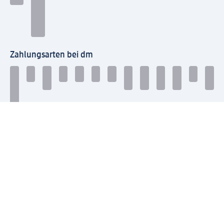
Zahlungsarten bei dm
Bei dm-med können die Zahlungsarten abweichen.
Mit dm verbinden
Jetzt die dm-App herunterladen