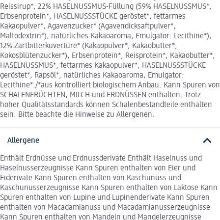
Reissirup*, 22% HASELNUSSMUS-Füllung (59% HASELNUSSMUS*,
Erbsenprotein*, HASELNUSSSTÜCKE geröstet*, fettarmes
Kakaopulver*, Agavenzucker* (Agavendicksaftpulver*,
Maltodextrin*), natürliches Kakaoaroma, Emulgator: Lecithine*),
12% Zartbitterkuvertüre* (Kakaopulver*, Kakaobutter*,
Kokosblütenzucker*), Erbsenprotein*, Reisprotein*, Kakaobutter*,
HASELNUSSMUS*, fettarmes Kakaopulver*, HASELNUSSSTÜCKE
geröstet*, Rapsöl*, natürliches Kakaoaroma, Emulgator:
Lecithine*./*aus kontrolliert biologischem Anbau. Kann Spuren von
SCHALENFRÜCHTEN, MILCH und ERDNÜSSEN enthalten. Trotz
hoher Qualitätsstandards können Schalenbestandteile enthalten
sein. Bitte beachte die Hinweise zu Allergenen.
Allergene
Enthält Erdnüsse und Erdnussderivate Enthält Haselnuss und
Haselnusserzeugnisse Kann Spuren enthalten von Eier und
Eiderivate Kann Spuren enthalten von Kaschunuss und
Kaschunusserzeugnisse Kann Spuren enthalten von Laktose Kann
Spuren enthalten von Lupine und Lupinenderivate Kann Spuren
enthalten von Macadamianuss und Macadamianusserzeugnisse
Kann Spuren enthalten von Mandeln und Mandelerzeugnisse