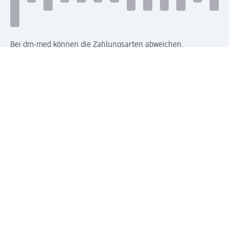
Bei dm-med können die Zahlungsarten abweichen.
Mit dm verbinden
Jetzt die dm-App herunterladen
Impressum dm
Datenschutz dm
Einwilligungsverwaltung
Nutzungsbedingungen
AGB dm
Vertrag widerrufen und Widerrufsbelehrung dm