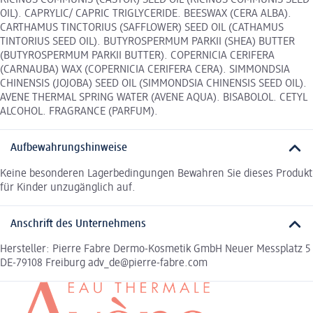
RICINUS COMMUNIS (CASTOR) SEED OIL (RICINUS COMMUNIS SEED
OIL). CAPRYLIC/ CAPRIC TRIGLYCERIDE. BEESWAX (CERA ALBA).
CARTHAMUS TINCTORIUS (SAFFLOWER) SEED OIL (CATHAMUS
TINTORIUS SEED OIL). BUTYROSPERMUM PARKII (SHEA) BUTTER
(BUTYROSPERMUM PARKII BUTTER). COPERNICIA CERIFERA
(CARNAUBA) WAX (COPERNICIA CERIFERA CERA). SIMMONDSIA
CHINENSIS (JOJOBA) SEED OIL (SIMMONDSIA CHINENSIS SEED OIL).
AVENE THERMAL SPRING WATER (AVENE AQUA). BISABOLOL. CETYL
ALCOHOL. FRAGRANCE (PARFUM).
Aufbewahrungshinweise
Keine besonderen Lagerbedingungen Bewahren Sie dieses Produkt
für Kinder unzugänglich auf.
Anschrift des Unternehmens
Hersteller: Pierre Fabre Dermo-Kosmetik GmbH Neuer Messplatz 5
DE-79108 Freiburg adv_de@pierre-fabre.com