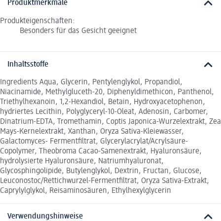
Produktmerkmale
Produkteigenschaften:
Besonders für das Gesicht geeignet
Inhaltsstoffe
Ingredients Aqua, Glycerin, Pentylenglykol, Propandiol,
Niacinamide, Methylgluceth-20, Diphenyldimethicon, Panthenol,
Triethylhexanoin, 1,2-Hexandiol, Betain, Hydroxyacetophenon,
hydriertes Lecithin, Polyglyceryl-10-Oleat, Adenosin, Carbomer,
Dinatrium-EDTA, Tromethamin, Coptis Japonica-Wurzelextrakt, Zea
Mays-Kernelextrakt, Xanthan, Oryza Sativa-Kleiewasser,
Galactomyces- Fermentfiltrat, Glycerylacrylat/Acrylsäure-
Copolymer, Theobroma Cacao-Samenextrakt, Hyaluronsäure,
hydrolysierte Hyaluronsäure, Natriumhyaluronat,
Glycosphingolipide, Butylenglykol, Dextrin, Fructan, Glucose,
Leuconostoc/Rettichwurzel-Fermentfiltrat, Oryza Sativa-Extrakt,
Caprylylglykol, Reisaminosäuren, Ethylhexylglycerin
Verwendungshinweise