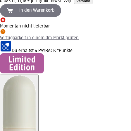
0,085 l (111,18 € je 1 l)
inkl. MwSt. zzgl.
Versand
In den Warenkorb
Momentan nicht lieferbar
Verfügbarkeit in einem dm-Markt prüfen
Du erhältst
4 PAYBACK
°Punkte