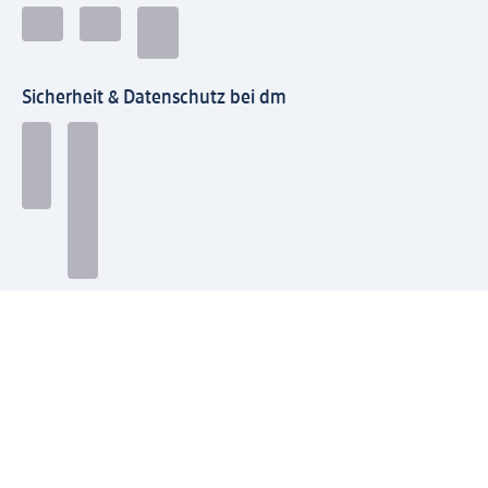
Sicherheit & Datenschutz bei dm
Zahlungsarten bei dm
Bei dm-med können die Zahlungsarten abweichen.