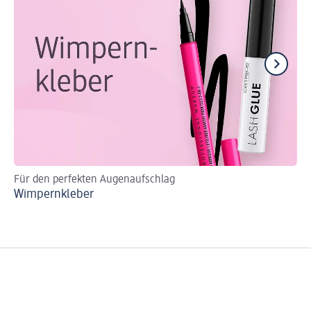
Für den perfekten Augenaufschlag
Sch
Wimpernkleber
Fa