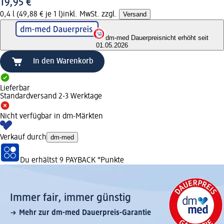
19,95 €
0,4 l (49,88 € je 1 l)
inkl. MwSt. zzgl.
Versand
dm-med Dauerpreis
nicht erhöht seit
01.05.2026
In den Warenkorb
Lieferbar
Standardversand 2-3 Werktage
Nicht verfügbar in dm-Märkten
Verkauf durch
dm-med
Du erhältst
9 PAYBACK
°Punkte
Immer fair,­ immer günstig
Mehr zur dm-med Dauerpreis-Garantie