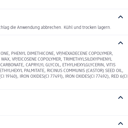
chlag die Anwendung abbrechen. Kühl und trocken lagern.
CONE, PHENYL DIMETHICONE, VP/HEXADECENE COPOLYMER,
C WAX, VP/EICOSENE COPOLYMER, TRIMETHYLSILOXYPHENYL
CARBONATE, CAPRYLYL GLYCOL, ETHYLHEXYLGLYCERIN, VITIS
ETHYLHEXYL PALMITATE, RICINUS COMMUNIS (CASTOR) SEED OIL,
9140), IRON OXIDES(CI 77491), IRON OXIDES(CI 77492), RED 6(CI