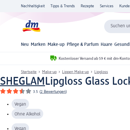
Nachhaltigkeit
Tipps & Trends
Rezepte
Services
Kunde
Suchen un
Neu
Marken
Make-up
Pflege & Parfum
Haare
Gesund
Kostenloser Versand ab 59 € mit dm-Konto
Startseite
Make-up
Lippen Make-up
Lipgloss
SHEGLAM
Lipgloss Glass Loc
3.5
(
2 Bewertungen
)
Vegan
Ohne Alkohol
Vegan