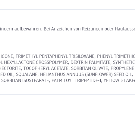
Kindern aufbewahren. Bei Anzeichen von Reizungen oder Hautauss
ICONE, TRIMETHYL PENTAPHENYL TRISILOXANE, PHENYL TRIMETHI
OL HEXYLLACTONE CROSSPOLYMER, DEXTRIN PALMITATE, SYNTHETI
ECTORITE, TOCOPHERYL ACETATE, SORBITAN OLIVATE, PROPYLENE 
ED OIL, SQUALANE, HELIANTHUS ANNUUS (SUNFLOWER) SEED OIL, 
BITAN ISOSTEARATE, PALMITOYL TRIPEPTIDE-1, YELLOW 5 LAKE(CI 1