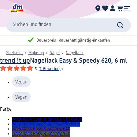
Suchen und finden
Dauerpreis - dauerhaft günstig einkaufen
Startseite
Make-up
Nägel
Nagellack
trend !t up
Nagellack Easy & Speedy 620, 6 ml
5
(
1 Bewertung
)
Vegan
Vegan
Farbe
Nagellack Easy & Speedy 120 Black
Nagellack Easy & Speedy 190 Blue
Nagellack Easy & Speedy 640
Nagellack Easy & Speedy 550