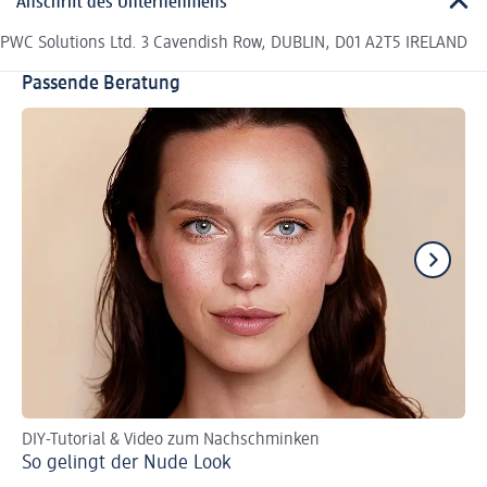
Anschrift des Unternehmens
PWC Solutions Ltd. 3 Cavendish Row, DUBLIN, D01 A2T5 IRELAND
Passende Beratung
DIY-Tutorial & Video zum Nachschminken
Sc
So gelingt der Nude Look
Pf