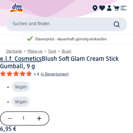
Suchen und finden
Dauerpreis - dauerhaft günstig einkaufen
Startseite
Make-up
Teint
Blush
e.l.f. Cosmetics
Blush Soft Glam Cream Stick
Gumball, 9 g
4.8
(
4 Bewertungen
)
Vegan
Vegan
6,95 €