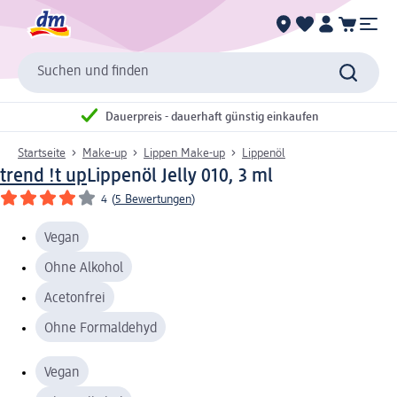
Suchen und finden
Dauerpreis - dauerhaft günstig einkaufen
Startseite
Make-up
Lippen Make-up
Lippenöl
trend !t up
Lippenöl Jelly 010, 3 ml
4
(
5 Bewertungen
)
Vegan
Ohne Alkohol
Acetonfrei
Ohne Formaldehyd
Vegan