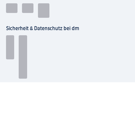
Sicherheit & Datenschutz bei dm
Zahlungsarten bei dm
Bei dm-med können die Zahlungsarten abweichen.