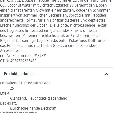
Der CATRICE Lipgloss Peptide The Summer Edit in der Farbnummer
C05 Coconut Water mit Lichtschutzfaktor 25 verleiht den Lippen
einen transparenten Glow mit einem zarten, goldenen Schimmer.
Inspiriert von sommerlichen Leckereien, sorgt die mit Peptiden
angereicherte Formel für ein sichtbar glatteres und gepflegtes
Erscheinungsbild der Lippen. Die leichte, nicht-klebende Textur
des Lipglosses hinterlässt ein glänzendes Finish, ohne zu
beschweren. Mit einem Lichtschutzfaktor 25 ist er ein idealer
Begleiter für sonnige Tage. Ein dezenter Kokosnuss-Duft rundet
das Erlebnis ab und macht den Gloss zu einem besonderen
Accessoire.
dm-Artikelnummer: 3139731
GTIN: 4059729625489
Produktmerkmale
Enthaltener Lichtschutzfaktor:
25
Effekt:
Glänzend, Feuchtigkeitsspendend
Deckkraft:
Durchscheinende Deckkraft