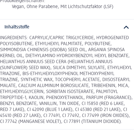
Produkteigenschaften:
Vegan, Ohne Parabene, Mit Lichtschutzfaktor (LSF)
Inhaltsstoffe
INGREDIENTS: CAPRYLIC/CAPRIC TRIGLYCERIDE, HYDROGENATED
POLYISOBUTENE, ETHYLHEXYL PALMITATE, POLYBUTENE,
SIMMONDSIA CHINENSIS (JOJOBA) SEED OIL, ARGANIA SPINOSA
KERNEL OIL, DIETHYLAMINO HYDROXYBENZOYL HEXYL BENZOATE,
HELIANTHUS ANNUUS SEED CERA (HELIANTHUS ANNUUS
(SUNFLOWER) SEED WAX), SILICA DIMETHYL SILYLATE, ETHYLHEXYL
TRIAZONE, BIS-ETHYLHEXYLOXYPHENOL METHOXYPHENYL
TRIAZINE, SYNTHETIC WAX, TOCOPHERYL ACETATE, DIISOSTEARYL
MALATE, CALCIUM ALUMINUM BOROSILICATE, TRIBEHENIN, MICA,
ETHYLHEXYLGLYCERIN, SORBITAN ISOSTEARATE, PALMITOYL
TRIPEPTIDE-1, KAOLIN, PHENOXYETHANOL, PARFUM (FRAGRANCE),
BENZYL BENZOATE, VANILLIN, TIN OXIDE, CI 15850 (RED 6 LAKE,
RED 7 LAKE), CI 42090 (BLUE 1 LAKE), CI 45380 (RED 21 LAKE), CI
45410 (RED 27 LAKE), CI 77491, CI 77492, CI 77499 (IRON OXIDES),
CI 77742 (MANGANESE VIOLET), CI 77891 (TITANIUM DIOXIDE).