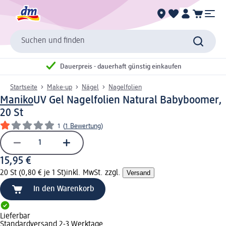
Suchen und finden
Dauerpreis - dauerhaft günstig einkaufen
Startseite
Make-up
Nägel
Nagelfolien
Maniko
UV Gel Nagelfolien Natural Babyboomer,
20 St
1
(
1 Bewertung
)
15,95 €
20 St (0,80 € je 1 St)
inkl. MwSt. zzgl.
Versand
In den Warenkorb
Lieferbar
Standardversand 2-3 Werktage