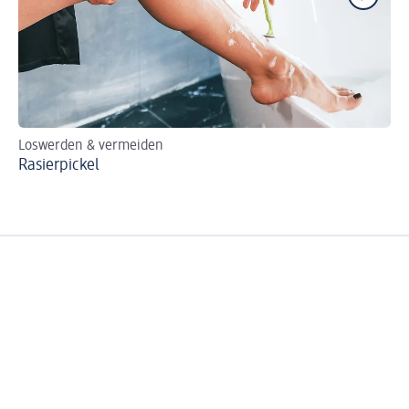
Loswerden & vermeiden
Ti
Rasierpickel
Sc