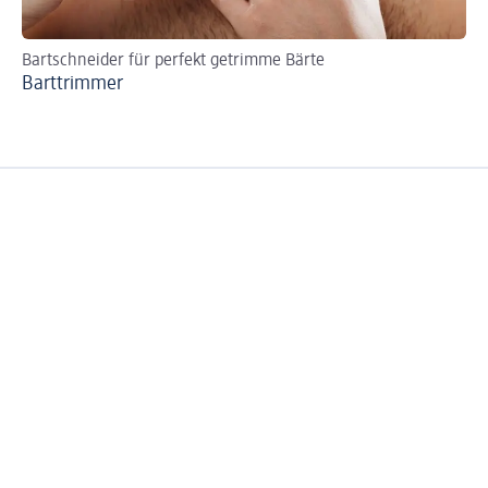
Bartschneider für perfekt getrimme Bärte
Ha
Barttrimmer
Ra