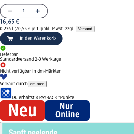
16,65 €
0,236 l (70,55 € je 1 l)
inkl. MwSt. zzgl.
Versand
In den Warenkorb
Lieferbar
Standardversand 2-3 Werktage
Nicht verfügbar in dm-Märkten
Verkauf durch
dm-med
Du erhältst
8 PAYBACK
°Punkte