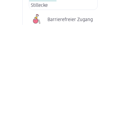
Stillecke
Barrierefreier Zugang
Parkplätze (zeitweise kostenlos)
Services in diesem dm-Markt
Foto-Servi
Foto-Bedienservice
Selbstbedi
Passbild-Service
Teppichreiniger au