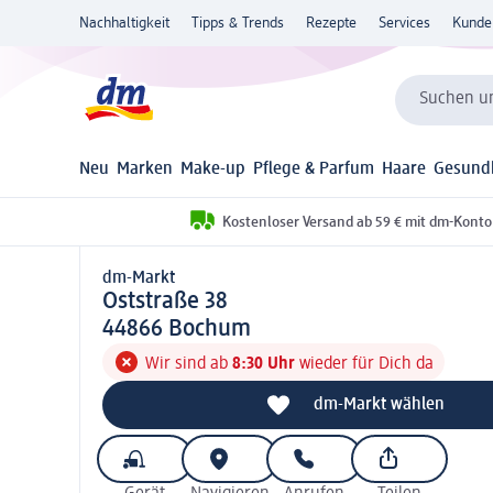
Nachhaltigkeit
Tipps & Trends
Rezepte
Services
Kunde
Suchen un
Neu
Marken
Make-up
Pflege & Parfum
Haare
Gesund
Kostenloser Versand ab 59 € mit dm-Konto
dm-Markt
d m-Markt
Oststraße 38
4 4 8 6 6
44866
Bochum
Wir sind ab
8:30 Uhr
wieder für Dich da
dm-Markt wählen