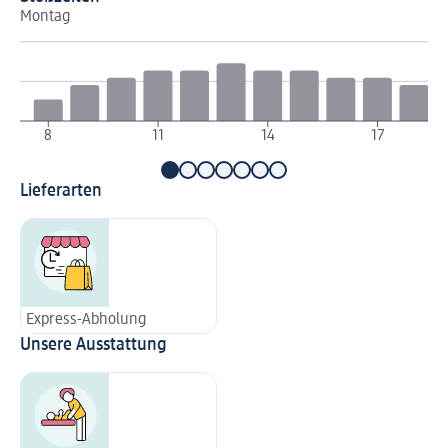
Montag
Di
8
11
14
17
Lieferarten
Express-Abholung
Unsere Ausstattung