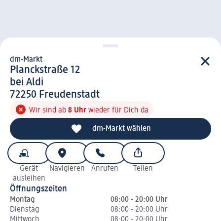
dm-Markt
d m-Markt
Planckstraße 12
bei Aldi
7 2 2 5 0
72250
Freudenstadt
Wir sind ab
8 Uhr
wieder für Dich da
dm-Markt wählen
Gerät
Navigieren
Anrufen
Teilen
ausleihen
Öffnungszeiten
Montag
08:00 - 20:00 Uhr
Dienstag
08:00 - 20:00 Uhr
Mittwoch
08:00 - 20:00 Uhr