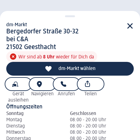
dm-Markt
d m-Markt
Bergedorfer Straße 30-32
bei C&A
2 1 5 0 2
21502
Geesthacht
Wir sind ab
8 Uhr
wieder für Dich da
dm-Markt wählen
Gerät
Navigieren
Anrufen
Teilen
ausleihen
Öffnungszeiten
Sonntag
Geschlossen
Montag
08:00 - 20:00 Uhr
Dienstag
08:00 - 20:00 Uhr
Mittwoch
08:00 - 20:00 Uhr
Donnerstag
08:00 - 20:00 Uhr