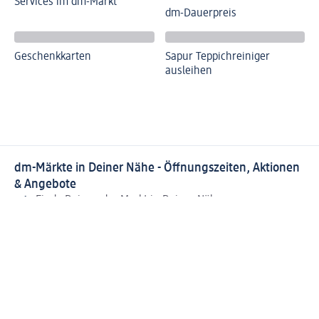
Services im dm-Markt
dm-Dauerpreis
Geschenkkarten
Sapur Teppichreiniger
ausleihen
dm-Märkte in Deiner Nähe - Öffnungszeiten, Aktionen
& Angebote
Finde Deinen dm-Markt in Deiner Nähe
Aktuelle Öffnungszeiten, Angebote, Services und
Aktionen Deines dm-Marktes
Alle dm-Märkte mit Informationen zur Ausstattung und
zu ihren Zusatzsortimenten in unserem Marktfinder