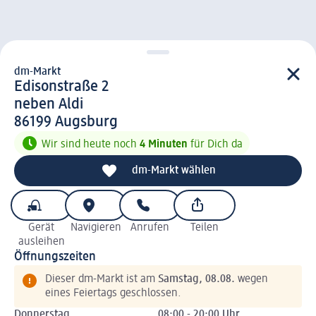
dm-Markt
d m-Markt
Edisonstraße 2
neben Aldi
8 6 1 9 9
86199
Augsburg
Wir sind heute noch
4 Minuten
für Dich da
dm-Markt wählen
Gerät
Navigieren
Anrufen
Teilen
ausleihen
Öffnungszeiten
Dieser dm-Markt ist am
Samstag, 08.08.
wegen
eines Feiertags geschlossen.
Donnerstag
08:00 - 20:00 Uhr