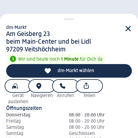
dm-Markt
d m-Markt
Am Geisberg 23
beim Main-Center und bei Lidl
9 7 2 0 9
97209
Veitshöchheim
Wir sind heute noch
1 Minute
für Dich da
dm-Markt wählen
Gerät
Navigieren
Anrufen
Teilen
ausleihen
Öffnungszeiten
Donnerstag
08:00 - 20:00 Uhr
Freitag
08:00 - 20:00 Uhr
Samstag
08:00 - 20:00 Uhr
Sonntag
Geschlossen