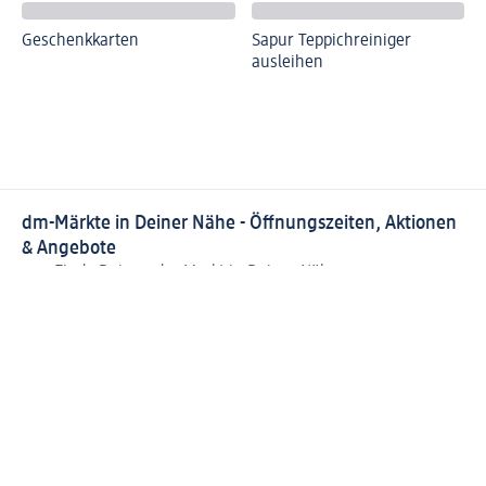
Geschenkkarten
Sapur Teppichreiniger
ausleihen
dm-Märkte in Deiner Nähe - Öffnungszeiten, Aktionen
& Angebote
Finde Deinen dm-Markt in Deiner Nähe
Aktuelle Öffnungszeiten, Angebote, Services und
Aktionen Deines dm-Marktes
Alle dm-Märkte mit Informationen zur Ausstattung und
zu ihren Zusatzsortimenten in unserem Marktfinder
Alle Preisangaben inkl. gesetzl. MwSt., zzgl. Pfand und