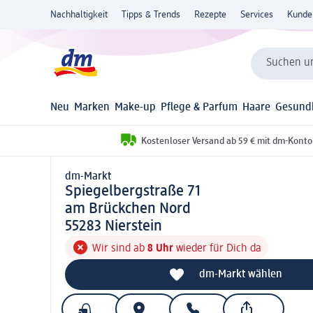
Nachhaltigkeit
Tipps & Trends
Rezepte
Services
Kunde
Suchen un
Neu
Marken
Make-up
Pflege & Parfum
Haare
Gesund
Kostenloser Versand ab 59 € mit dm-Konto
dm-Markt
d m-Markt
Spiegelbergstraße 71
am Brückchen Nord
5 5 2 8 3
55283
Nierstein
Wir sind ab
8 Uhr
wieder für Dich da
dm-Markt wählen