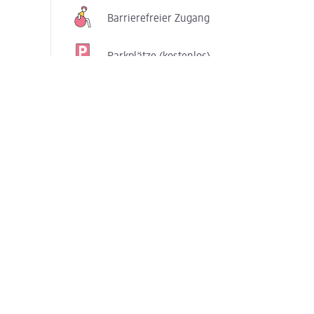
Barrierefreier Zugang
Parkplätze (kostenlos)
Services in diesem dm-Markt
Foto-Service in
Passbild-Service
Selbstbedienung
Teppichreiniger ausleihen
Copyservice
Unsere Zusatzsortimente