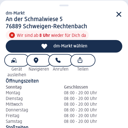
dm-Markt
d m-Markt
An der Schmalwiese 5
7 6 8 8 9
76889
Schweigen-Rechtenbach
Wir sind ab
8 Uhr
wieder für Dich da
dm-Markt wählen
Gerät
Navigieren
Anrufen
Teilen
ausleihen
Öffnungszeiten
Sonntag
Geschlossen
Montag
08:00 - 20:00 Uhr
Dienstag
08:00 - 20:00 Uhr
Mittwoch
08:00 - 20:00 Uhr
Donnerstag
08:00 - 20:00 Uhr
Freitag
08:00 - 20:00 Uhr
Samstag
08:00 - 20:00 Uhr
Stoßzeiten