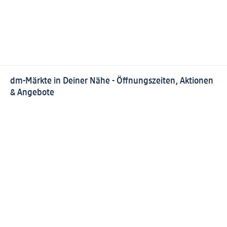
dm-Märkte in Deiner Nähe - Öffnungszeiten, Aktionen
& Angebote
Finde Deinen dm-Markt in Deiner Nähe
Aktuelle Öffnungszeiten, Angebote, Services und
Aktionen Deines dm-Marktes
Alle dm-Märkte mit Informationen zur Ausstattung und
zu ihren Zusatzsortimenten in unserem Marktfinder
Alle Preisangaben inkl. gesetzl. MwSt., zzgl. Pfand und
Versandkosten
(§) Diese Position ist nicht rabattfähig.
(#) Für
diese Position erhältst Du keine PAYBACK Punkte.