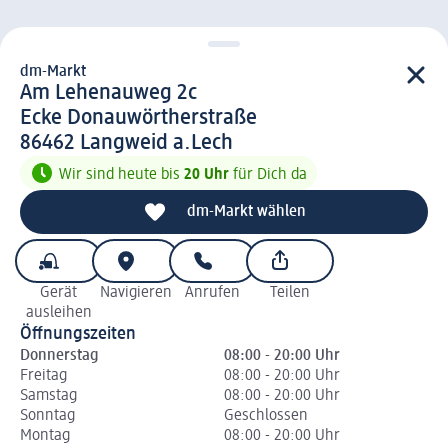
dm-Markt
d m-Markt
Am Lehenauweg 2c
Ecke Donauwörtherstraße
8 6 4 6 2
86462
Langweid a.Lech
Wir sind heute bis
20 Uhr
für Dich da
dm-Markt wählen
Gerät
Navigieren
Anrufen
Teilen
ausleihen
Öffnungszeiten
Donnerstag
08:00 - 20:00 Uhr
Freitag
08:00 - 20:00 Uhr
Samstag
08:00 - 20:00 Uhr
Sonntag
Geschlossen
Montag
08:00 - 20:00 Uhr