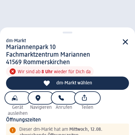
dm-Markt
d m-Markt
Mariannenpark 10
Fachmarktzentrum Mariannen
4 1 5 6 9
41569
Rommerskirchen
Wir sind ab
8 Uhr
wieder für Dich da
dm-Markt wählen
Gerät
Navigieren
Anrufen
Teilen
ausleihen
Öffnungszeiten
Dieser dm-Markt hat am
Mittwoch, 12.08.