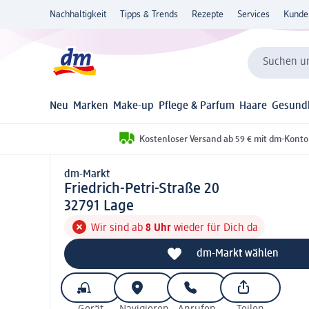
Nachhaltigkeit
Tipps & Trends
Rezepte
Services
Kunde
Suchen un
Neu
Marken
Make-up
Pflege & Parfum
Haare
Gesund
Kostenloser Versand ab 59 € mit dm-Konto
dm-Markt
d m-Markt
Friedrich-Petri-Straße 20
3 2 7 9 1
32791
Lage
Wir sind ab
8 Uhr
wieder für Dich da
dm-Markt wählen