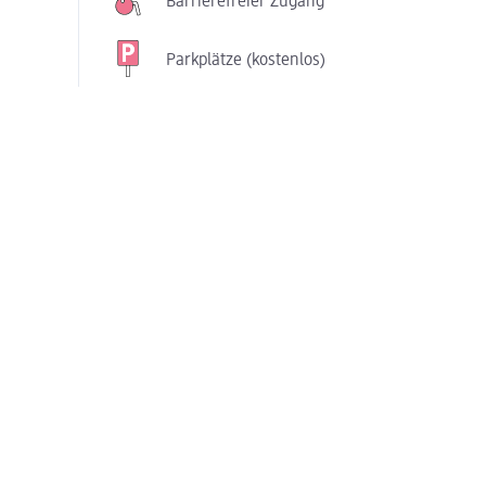
Barrierefreier Zugang
Parkplätze (kostenlos)
Services in diesem dm-Markt
Foto-Service in
Passbild-Service
Selbstbedienung
Teppichreiniger ausleihen
Copyservice
Unsere Zusatzsortimente