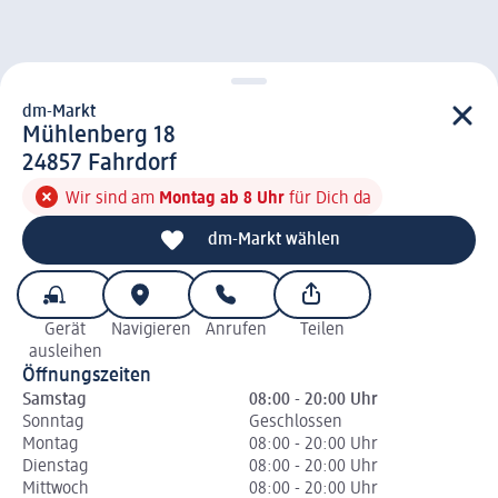
dm-Markt
d m-Markt
Mühlenberg 18
2 4 8 5 7
24857
Fahrdorf
Wir sind am
Montag ab 8 Uhr
für Dich da
dm-Markt wählen
Gerät
Navigieren
Anrufen
Teilen
ausleihen
Öffnungszeiten
Samstag
08:00 - 20:00 Uhr
Sonntag
Geschlossen
Montag
08:00 - 20:00 Uhr
Dienstag
08:00 - 20:00 Uhr
Mittwoch
08:00 - 20:00 Uhr