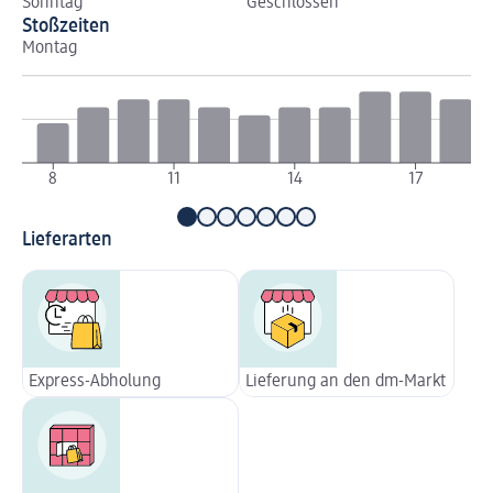
Sonntag
Geschlossen
Stoßzeiten
Montag
Di
8
11
14
17
Lieferarten
Express-Abholung
Lieferung an den dm-Markt