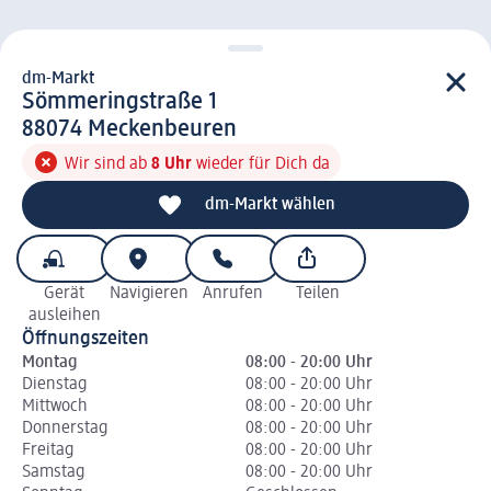
dm-Markt
d m-Markt
Sömmeringstraße 1
8 8 0 7 4
88074
Meckenbeuren
Wir sind ab
8 Uhr
wieder für Dich da
dm-Markt wählen
Gerät
Navigieren
Anrufen
Teilen
ausleihen
Öffnungszeiten
Montag
08:00 - 20:00 Uhr
Dienstag
08:00 - 20:00 Uhr
Mittwoch
08:00 - 20:00 Uhr
Donnerstag
08:00 - 20:00 Uhr
Freitag
08:00 - 20:00 Uhr
Samstag
08:00 - 20:00 Uhr