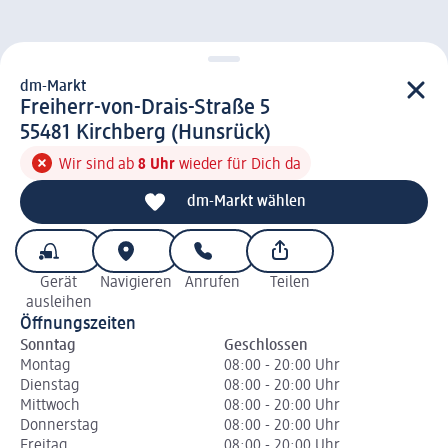
dm-Markt
d m-Markt
Freiherr-von-Drais-Straße 5
5 5 4 8 1
55481
Kirchberg (Hunsrück)
Wir sind ab
8 Uhr
wieder für Dich da
dm-Markt wählen
Gerät
Navigieren
Anrufen
Teilen
ausleihen
Öffnungszeiten
Sonntag
Geschlossen
Montag
08:00 - 20:00 Uhr
Dienstag
08:00 - 20:00 Uhr
Mittwoch
08:00 - 20:00 Uhr
Donnerstag
08:00 - 20:00 Uhr
Freitag
08:00 - 20:00 Uhr