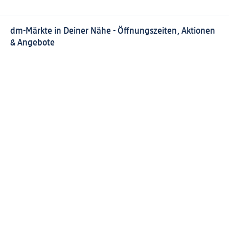
dm-Märkte in Deiner Nähe - Öffnungszeiten, Aktionen
& Angebote
Finde Deinen dm-Markt in Deiner Nähe
Aktuelle Öffnungszeiten, Angebote, Services und
Aktionen Deines dm-Marktes
Alle dm-Märkte mit Informationen zur Ausstattung und
zu ihren Zusatzsortimenten in unserem Marktfinder
Alle Preisangaben inkl. gesetzl. MwSt., zzgl. Pfand und
Versandkosten
(§) Diese Position ist nicht rabattfähig.
(#) Für
diese Position erhältst Du keine PAYBACK Punkte.
Wie gefällt Dir diese Seite?