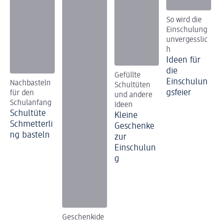
So wird die
Einschulung
unvergesslic
h
Ideen für
die
Gefüllte
Einschulun
Nachbasteln
Schultüten
gsfeier
für den
und andere
Schulanfang
Ideen
Schultüte
Kleine
Schmetterli
Geschenke
ng basteln
zur
Einschulun
g
Geschenkide