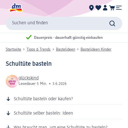
Suchen und finden
Dauerpreis - dauerhaft günstig einkaufen
Startseite
Tipps & Trends
Bastelideen
Bastelideen Kinder
Schultüte basteln
glückskind
Lesedauer 5 Min.
•
3.6.2026
Schultüte basteln oder kaufen?
Schultüte selber basteln: Ideen
Was braucht man, um eine Schultüte zu basteln?