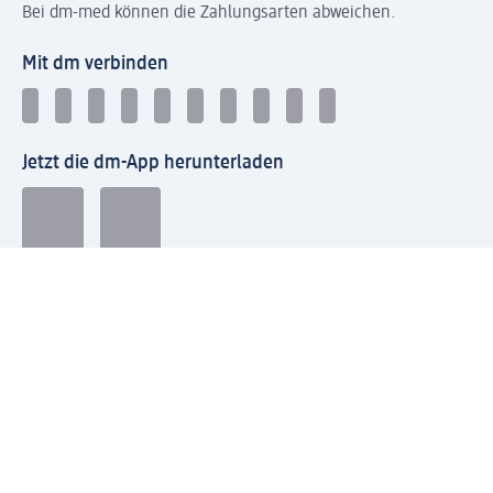
Bei dm-med können die Zahlungsarten abweichen.
Mit dm verbinden
Jetzt die dm-App herunterladen
Impressum dm
Datenschutz dm
Einwilligungsverwaltung
Nutzungsbedingungen
AGB dm
Vertrag widerrufen und Widerrufsbelehrung dm
Streitschlichtung
Entsorgung und Rücknahme von Elektro-Altgeräten und
Batterien