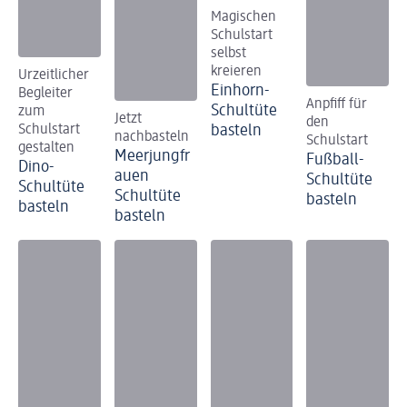
Magischen
Schulstart
selbst
kreieren
Urzeitlicher
Einhorn-
Begleiter
Anpfiff für
Schultüte
zum
Jetzt
den
Schulstart
basteln
nachbasteln
Schulstart
gestalten
Meerjungfr
Fußball-
Dino-
auen
Schultüte
Schultüte
Schultüte
basteln
basteln
basteln