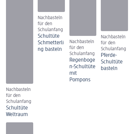
Nachbasteln
für den
Schulanfang
Schultüte
Nachbasteln
Nachbasteln
Schmetterli
für den
für den
ng basteln
Schulanfang
Schulanfang
Pferde-
Regenboge
Schultüte
n-Schultüte
basteln
mit
Pompons
Nachbasteln
für den
Schulanfang
Schultüte
Weltraum