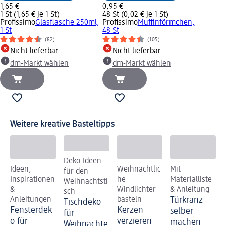
1,65 €
0,95 €
1 St (1,65 € je 1 St)
48 St (0,02 € je 1 St)
Profissimo
Glasflasche 250ml,
Profissimo
Muffinförmchen,
1 St
48 St
(82)
(105)
Nicht lieferbar
Nicht lieferbar
dm-Markt wählen
dm-Markt wählen
Weitere kreative Basteltipps
Deko-Ideen
Ideen,
Weihnachtlic
Mit
für den
Inspirationen
he
Materialliste
Weihnachtsti
&
Windlichter
& Anleitung
sch
Anleitungen
basteln
Türkranz
Tischdeko
Fensterdek
Kerzen
selber
für
o für
verzieren
machen
Weihnachte