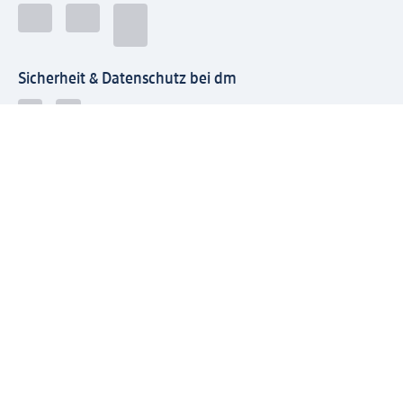
Sicherheit & Datenschutz bei dm
Zahlungsarten bei dm
Bei dm-med können die Zahlungsarten abweichen.