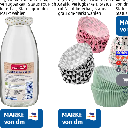
Verfügbarkeit: Status rot Nicht
Grafik; Verfügbarkeit: Status
von dm
lieferbar, Status grau dm-
rot Nicht lieferbar, Status
Status
Markt wählen
grau dm-Markt wählen
Statu
0,95 €
40 St (
Profis
Kronen
Nic
dm