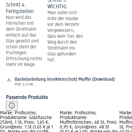
Schritt 5:
Schritt 4:
WICHTIG
Fertigstellen
Man sollte sich
Nun wird das
trotz der Haube
Förmchen mit
vor dem Verzehr
dem Strohhalm
vergewissern,
einfach auf das
dass kein Tier den
Glas gesetzt und
Weg durch den
schon steht der
Strohhalm ins
fruchtigen
Glas gefunden
Erfrischung nichts
hat.
mehr im Wege.
Bastelanleitung Insektenschutz Muffin (Download)
PDF, 6,9 MB
Passende Produkte
Marke: Profissimo;
Marke: Profissimo;
Marke:
Produktname: Glasflasche
Produktname:
Produ
250ml, 1 St; Preis: 1,65 €;
Muffinförmchen, 48 St; Preis:
Muffi
Grundpreis: 1 St (1,65 € je 1
0,95 €; Grundpreis: 48 St
St; Pr
St); Marke von dm Grafik;
(0,02 € je 1 St); Marke von dm
40 St 