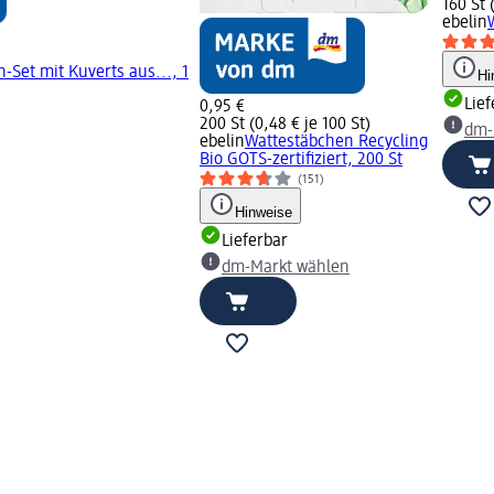
160 St 
ebelin
-Set mit Kuverts aus..., 1
Hi
Lief
0,95 €
200 St (0,48 € je 100 St)
dm-
ebelin
Wattestäbchen Recycling
Bio GOTS-zertifiziert, 200 St
(151)
Hinweise
Lieferbar
dm-Markt wählen