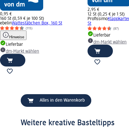
2,95 €
0,95 €
12 St (0,25 € je 1 St)
160 St (0,59 € je 100 St)
Profissimo
Klappkarten
ebelin
Wattestäbchen Box, 160 St
St
(115)
(87)
Lieferbar
Hinweise
dm-Markt wählen
Lieferbar
dm-Markt wählen
Alles in den Warenkorb
Weitere kreative Basteltipps