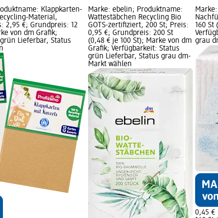
roduktname: Klappkarten-
Marke: ebelin; Produktname:
Marke:
ecycling-Material,
Wattestäbchen Recycling Bio
Nachfül
s: 2,95 €; Grundpreis: 12
GOTS-zertifiziert, 200 St; Preis:
160 St 
arke von dm Grafik;
0,95 €; Grundpreis: 200 St
Verfügb
 grün Lieferbar, Status
(0,48 € je 100 St); Marke von dm
grau d
n
Grafik; Verfügbarkeit: Status
grün Lieferbar, Status grau dm-
Markt wählen
0,45 €