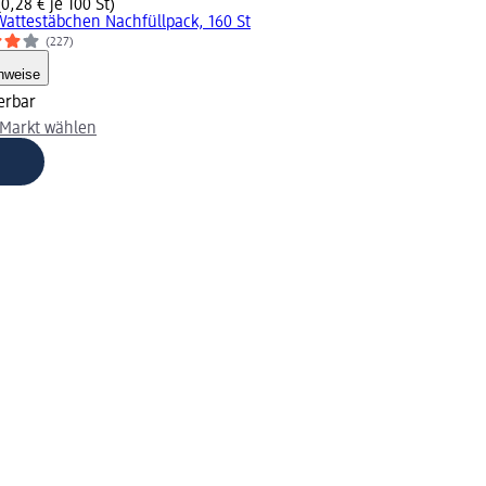
(0,28 € je 100 St)
Wattestäbchen Nachfüllpack, 160 St
(227)
nweise
erbar
Markt wählen