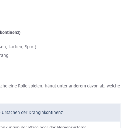
kontinenz)
sen, Lachen, Sport)
drang
elche eine Rolle spielen, hängt unter anderem davon ab, welche
e Ursachen der Dranginkontinenz
rankungen der Blase oder des Nervensystems