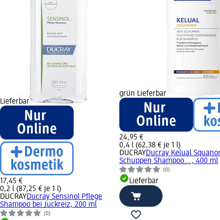
grün Lieferbar
Lieferbar
24,95 €
0,4 l (62,38 € je 1 l)
DUCRAY
Ducray Kelual Squano
Schuppen Shampoo..., 400 ml
(0)
17,45 €
Lieferbar
0,2 l (87,25 € je 1 l)
DUCRAY
Ducray Sensinol Pflege
Shampoo bei Juckreiz, 200 ml
(0)