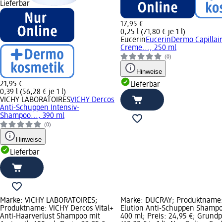
Lieferbar
17,95 €
0,25 l (71,80 € je 1 l)
Eucerin
EucerinDermo Capillai
Creme..., 250 ml
(0)
Hinweise
21,95 €
Lieferbar
0,39 l (56,28 € je 1 l)
VICHY LABORATOIRES
VICHY Dercos
Anti-Schuppen Intensiv-
Shampoo..., 390 ml
(0)
Hinweise
Lieferbar
Marke: VICHY LABORATOIRES;
Marke: DUCRAY; Produktname:
Produktname: VICHY Dercos Vital+
Elution Anti-Schuppen Shampoo
Anti-Haarverlust Shampoo mit
400 ml; Preis: 24,95 €; Grundpr