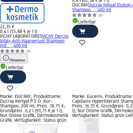
0,4 l (62,38 € je 1 l)
DUCRAY
Ducray Kelual Elution
Shampoo..., 400 ml
(0)
Lieferbar
22,35 €
0,4 l (55,88 € je 1 l)
VICHY LABORATOIRES
VICHY Dercos
Vital+ Anti-Haarverlust Shampoo
mit..., 400 ml
(0)
Hinweise
Lieferbar
Marke: DUCRAY; Produktname:
Marke: Eucerin; Produktname
Ducray Kertyol P.S.O. Kur–
Capillaire Hypertolerant Sham
Shampoo, 200 ml; Preis: 18,75 €;
Preis: 16,35 €; Grundpreis: 0,25
Grundpreis: 0,2 l (93,75 € je 1 l);
l); Nur Online Grafik, Dermoko
Nur Online Grafik, Dermokosmetik
Verfügbarkeit: Status grün Lie
Grafik; Verfügbarkeit: Status grün