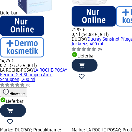
Lieferbar
21,95 €
0,4 l (54,88 € je 1 l)
DUCRAY
Ducray Sensinol Pfleg
Juckreiz, 400 ml
(0)
Lieferbar
14,75 €
0,2 l (73,75 € je 1 l)
LA ROCHE-POSAY
LA ROCHE-POSAY
Kerium Gel-Shampoo Anti-
Schuppen, 200 ml
(0)
Hinweise
Lieferbar
Marke: DUCRAY; Produktname:
Marke: LA ROCHE-POSAY; Prod