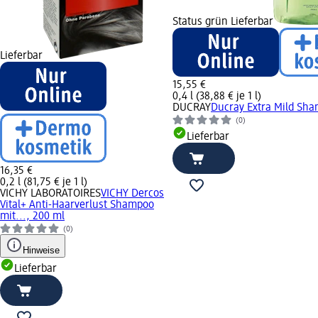
Status grün Lieferbar
Lieferbar
15,55 €
0,4 l (38,88 € je 1 l)
DUCRAY
Ducray Extra Mild Sha
(0)
Lieferbar
16,35 €
0,2 l (81,75 € je 1 l)
VICHY LABORATOIRES
VICHY Dercos
Vital+ Anti-Haarverlust Shampoo
mit..., 200 ml
(0)
Hinweise
Lieferbar