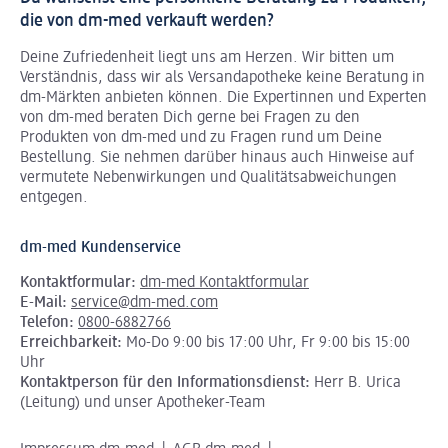
die von dm-med verkauft werden?
Deine Zufriedenheit liegt uns am Herzen. Wir bitten um
Verständnis, dass wir als Versandapotheke keine Beratung in
dm-Märkten anbieten können.
Die Expertinnen und Experten
von dm-med beraten Dich gerne bei Fragen zu den
Produkten von dm-med und zu Fragen rund um Deine
Bestellung. Sie nehmen darüber hinaus auch Hinweise auf
vermutete Nebenwirkungen und Qualitätsabweichungen
entgegen.
dm-med Kundenservice
Kontaktformular:
dm-med Kontaktformular
E-Mail:
service@dm-med.com
Telefon:
0800-6882766
Erreichbarkeit:
Mo-Do 9:00 bis 17:00 Uhr, Fr 9:00 bis 15:00
Uhr
Kontaktperson für den Informationsdienst:
Herr B. Urica
(Leitung) und unser Apotheker-Team