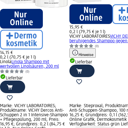
15,95 €
0,2 l (79,75 € je 1 l)
VICHY LABORATOIRES
VICHY DE
beruhigendes Shampoo gegen.
(0)
14,15 €
Hinweise
0,2 l (70,75 € je 1 l)
Linola
Linola Shampoo mit
Lieferbar
wertvollen Linolsäuren, 200 ml
(0)
Lieferbar
Marke: VICHY LABORATOIRES;
Marke: Stieproxal; Produktnam
Produktname: VICHY Dercos Anti-
Anti-Schuppen-Shampoo, 100 m
Schuppen 2 in 1 Intensive-Shampoo
16,25 €; Grundpreis: 0,1 l (162,5
+ Pflegespülung, 200 ml; Preis:
Online Grafik, Dermokosmetik 
16,95 €; Grundpreis: 0,2 l (84,75 €
Verfügbarkeit: Status grün Lie