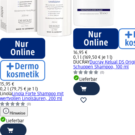
16,95 €
0,1 l (169,50 € je 1 l)
DUCRAY
Ducray Kelual DS Origi
Schuppen Shampoo, 100 ml
(0)
Lieferbar
15,95 €
0,2 l (79,75 € je 1 l)
Linola
Linola Forte Shampoo mit
wertvollen Linolsäuren, 200 ml
(0)
Hinweise
Lieferbar