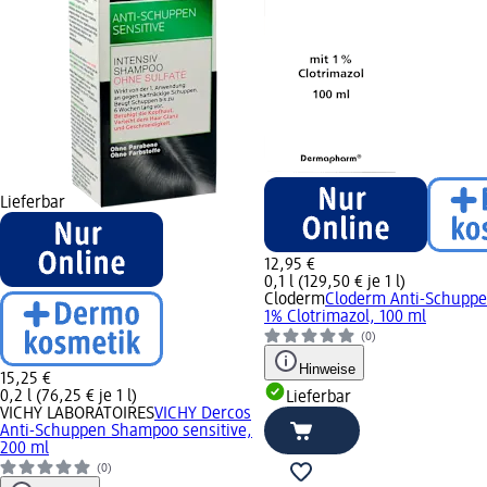
Lieferbar
12,95 €
0,1 l (129,50 € je 1 l)
Cloderm
Cloderm Anti-Schupp
1% Clotrimazol, 100 ml
(0)
Hinweise
15,25 €
0,2 l (76,25 € je 1 l)
Lieferbar
VICHY LABORATOIRES
VICHY Dercos
Anti-Schuppen Shampoo sensitive,
200 ml
(0)