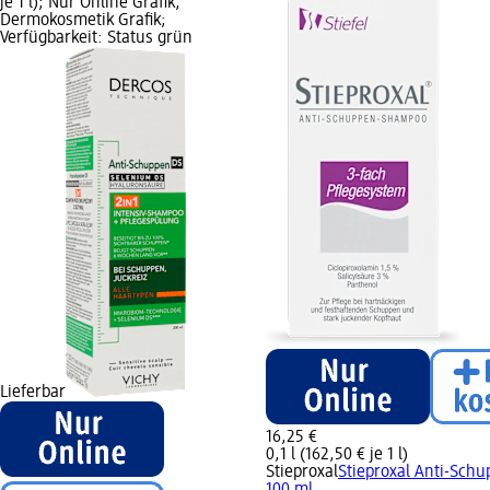
je 1 l); Nur Online Grafik,
Dermokosmetik Grafik;
Verfügbarkeit: Status grün
Lieferbar
16,25 €
0,1 l (162,50 € je 1 l)
Stieproxal
Stieproxal Anti-Sch
100 ml