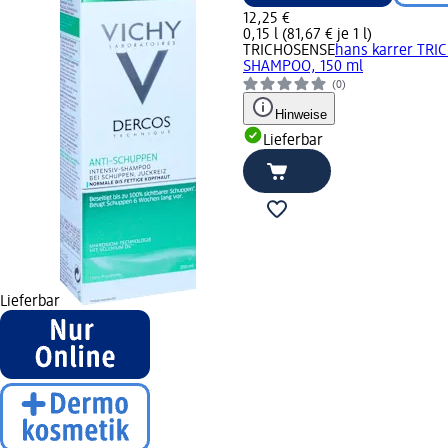
12,25 €
0,15 l (81,67 € je 1 l)
TRICHOSENSE
hans karrer TR
SHAMPOO, 150 ml
(0)
Hinweise
Lieferbar
Lieferbar