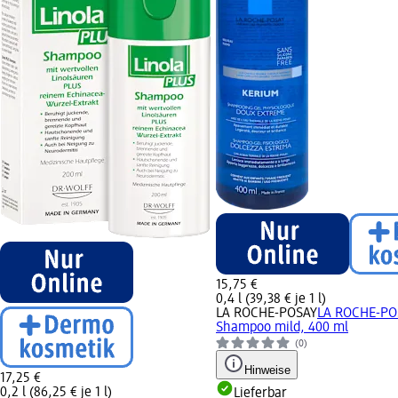
15,75 €
0,4 l (39,38 € je 1 l)
LA ROCHE-POSAY
LA ROCHE-PO
Shampoo mild, 400 ml
(0)
Hinweise
17,25 €
0,2 l (86,25 € je 1 l)
Lieferbar