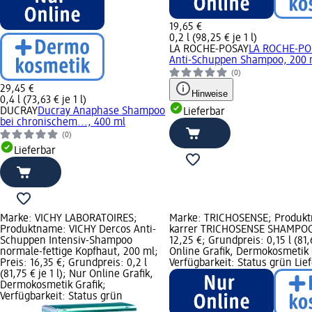
19,65 €
0,2 l (98,25 € je 1 l)
LA ROCHE-POSAY
LA ROCHE-PO
Anti-Schuppen Shampoo, 200 
(0)
29,45 €
Hinweise
0,4 l (73,63 € je 1 l)
DUCRAY
Ducray Anaphase Shampoo
Lieferbar
bei chronischem..., 400 ml
(0)
Lieferbar
Marke: VICHY LABORATOIRES;
Marke: TRICHOSENSE; Produk
Produktname: VICHY Dercos Anti-
karrer TRICHOSENSE SHAMPOO,
Schuppen Intensiv-Shampoo
12,25 €; Grundpreis: 0,15 l (81,6
normale-fettige Kopfhaut, 200 ml;
Online Grafik, Dermokosmetik 
Preis: 16,35 €; Grundpreis: 0,2 l
Verfügbarkeit: Status grün Lie
(81,75 € je 1 l); Nur Online Grafik,
Dermokosmetik Grafik;
Verfügbarkeit: Status grün