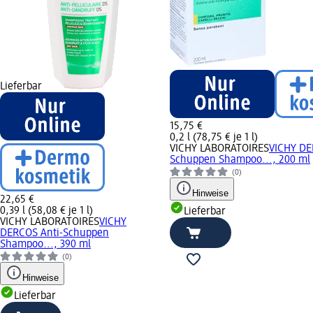
Lieferbar
15,75 €
0,2 l (78,75 € je 1 l)
VICHY LABORATOIRES
VICHY DE
Schuppen Shampoo..., 200 ml
(0)
Hinweise
22,65 €
0,39 l (58,08 € je 1 l)
Lieferbar
VICHY LABORATOIRES
VICHY
DERCOS Anti-Schuppen
Shampoo..., 390 ml
(0)
Hinweise
Lieferbar