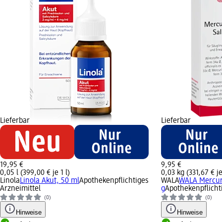
Lieferbar
Lieferbar
19,95 €
9,95 €
0,05 l (399,00 € je 1 l)
0,03 kg (331,67 € je
Linola
Linola Akut, 50 ml
Apothekenpflichtiges
WALA
WALA Mercuri
Arzneimittel
g
Apothekenpflicht
(0)
(0)
Hinweise
Hinweise