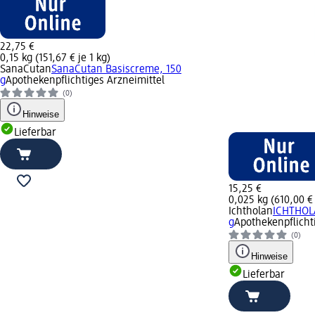
22,75 €
0,15 kg (151,67 € je 1 kg)
SanaCutan
SanaCutan Basiscreme, 150
g
Apothekenpflichtiges Arzneimittel
(0)
Hinweise
Lieferbar
15,25 €
0,025 kg (610,00 € 
Ichtholan
ICHTHOL
g
Apothekenpflicht
(0)
Hinweise
Lieferbar