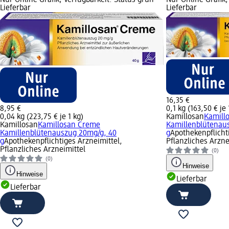
Lieferbar
Lieferbar
16,35 €
8,95 €
0,1 kg (163,50 € je 
0,04 kg (223,75 € je 1 kg)
Kamillosan
Kamill
Kamillosan
Kamillosan Creme
Kamillenblütenau
Kamillenblütenauszug 20mg/g, 40
g
Apothekenpflicht
g
Apothekenpflichtiges Arzneimittel,
Pflanzliches Arzne
Pflanzliches Arzneimittel
(0)
(0)
Hinweise
Hinweise
Lieferbar
Lieferbar