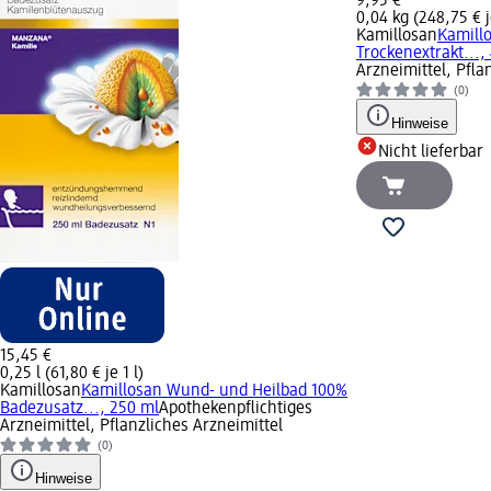
9,95 €
0,04 kg (248,75 € j
Kamillosan
Kamill
Trockenextrakt...,
Arzneimittel, Pfla
(0)
Hinweise
Nicht lieferbar
15,45 €
0,25 l (61,80 € je 1 l)
Kamillosan
Kamillosan Wund- und Heilbad 100%
Badezusatz..., 250 ml
Apothekenpflichtiges
Arzneimittel, Pflanzliches Arzneimittel
(0)
Hinweise