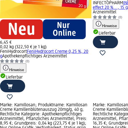
INFECTOPHARM
I
effect 20 %..., 15 g
Arzneimittel
(0)
Hinweise
Lieferbar
6,45 €
0,02 kg (322,50 € je 1 kg)
FeniHydrocort
FeniHydrocort Creme 0,25 %, 20
g
Apothekenpflichtiges Arzneimittel
(0)
Hinweise
Lieferbar
Marke: Kamillosan; Produktname: Kamillosan
Marke: Kamillosa
Creme Kamillenblütenauszug 20mg/g, 40 g;
Creme Kamillenbl
Rechtliche Kategorie: Apothekenpflichtiges
Rechtliche Kategor
Arzneimittel, Pflanzliches Arzneimittel; Preis:
Arzneimittel, Pfla
8,95 €; Grundpreis: 0,04 kg (223,75 € je 1 kg);
16,35 €; Grundpreis
Nur Online Grafik; Verfügbarkeit: Status grün
Nur Online Grafik;