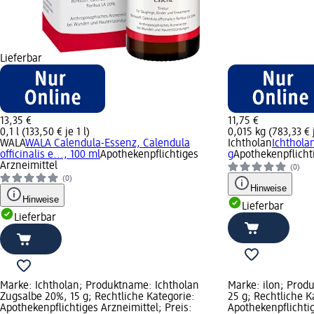
Lieferbar
13,35 €
11,75 €
0,1 l (133,50 € je 1 l)
0,015 kg (783,33 € 
WALA
WALA Calendula-Essenz, Calendula
Ichtholan
Ichthola
officinalis e..., 100 ml
Apothekenpflichtiges
g
Apothekenpflicht
Arzneimittel
(0)
(0)
Hinweise
Hinweise
Lieferbar
Lieferbar
Marke: Ichtholan; Produktname: Ichtholan
Marke: ilon; Produ
Zugsalbe 20%, 15 g; Rechtliche Kategorie:
25 g; Rechtliche K
Apothekenpflichtiges Arzneimittel; Preis:
Apothekenpflichtig