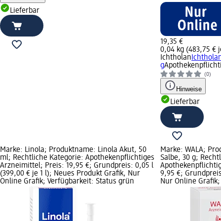
Lieferbar
19,35 €
0,04 kg (483,75 € j
Ichtholan
Ichthola
g
Apothekenpflicht
(0)
Hinweise
Lieferbar
Marke: Linola; Produktname: Linola Akut, 50
Marke: WALA; Pro
ml; Rechtliche Kategorie: Apothekenpflichtiges
Salbe, 30 g; Recht
Arzneimittel; Preis: 19,95 €; Grundpreis: 0,05 l
Apothekenpflichtig
(399,00 € je 1 l); Neues Produkt Grafik, Nur
9,95 €; Grundpreis:
Online Grafik; Verfügbarkeit: Status grün
Nur Online Grafik;