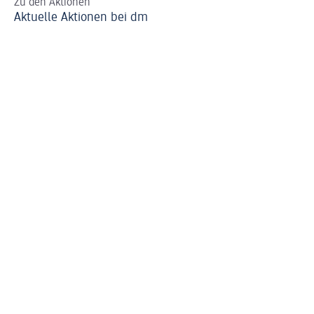
Zu den Aktionen
Al
Aktuelle Aktionen bei dm