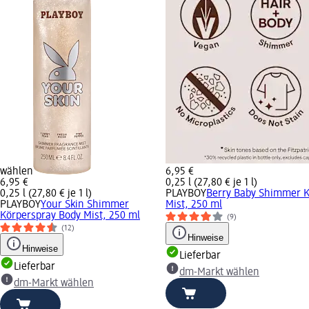
wählen
6,95 €
6,95 €
0,25 l (27,80 € je 1 l)
0,25 l (27,80 € je 1 l)
PLAYBOY
Berry Baby Shimmer K
PLAYBOY
Your Skin Shimmer
Mist, 250 ml
Körperspray Body Mist, 250 ml
(9)
(12)
Hinweise
Hinweise
Lieferbar
Lieferbar
dm-Markt wählen
dm-Markt wählen