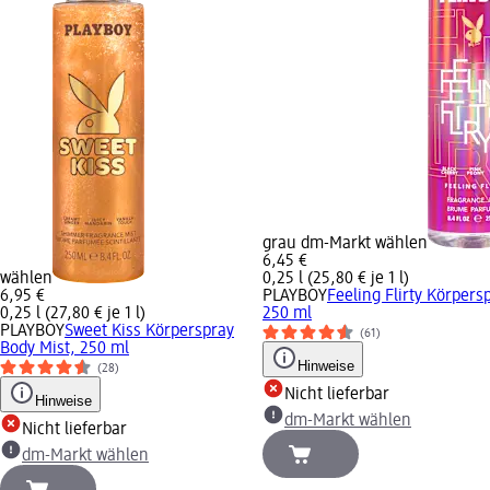
grau dm-Markt wählen
6,45 €
wählen
0,25 l (25,80 € je 1 l)
6,95 €
PLAYBOY
Feeling Flirty Körpers
0,25 l (27,80 € je 1 l)
250 ml
PLAYBOY
Sweet Kiss Körperspray
(61)
Body Mist, 250 ml
Hinweise
(28)
Nicht lieferbar
Hinweise
dm-Markt wählen
Nicht lieferbar
dm-Markt wählen