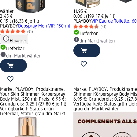
wählen
11,95 €
2,45 €
0,06 l (199,17 € je 1 l)
0,15 l (16,33 € je 1 l)
PLAYBOY
VIP Eau de Toilette, 6
PLAYBOY
Deospray Men VIP, 150 ml
(41)
(61)
Lieferbar
Hinweise
dm-Markt wählen
Lieferbar
dm-Markt wählen
Marke: PLAYBOY; Produktname:
Marke: PLAYBOY; Produktname:
Your Skin Shimmer Körperspray
Shimmer Körperspray Body Mist
Body Mist, 250 ml; Preis: 6,95 €;
6,95 €; Grundpreis: 0,25 l (27,80
Grundpreis: 0,25 l (27,80 € je 1 l);
Verfügbarkeit: Status grün Lief
Verfügbarkeit: Status grün
grau dm-Markt wählen
Lieferbar, Status grau dm-Markt