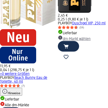
2,45 €
0,25 l (9,80 € je 1 l)
PLAYBOY
Duschgel VIP, 250 ml
(59)
Lieferbar
dm-Markt wählen
11,95 €
0,04 l (298,75 € je 1 l)
+0 weitere Größen
PLAYBOY
Beach Bunny Eau de
Toilette, 40 ml
(7)
Hinweise
Lieferbar
Alle dm-Märkte