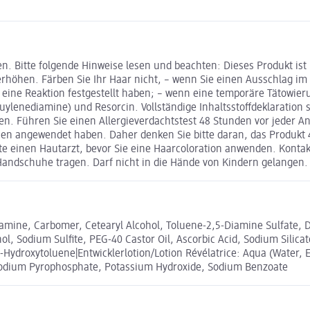
n. Bitte folgende Hinweise lesen und beachten: Dieses Produkt ist
höhen. Färben Sie Ihr Haar nicht, – wenn Sie einen Ausschlag im 
e eine Reaktion festgestellt haben; – wenn eine temporäre Tätowi
luylenediamine) und Resorcin. Vollständige Inhaltsstoffdeklarati
. Führen Sie einen Allergieverdachtstest 48 Stunden vor jeder A
n angewendet haben. Daher denken Sie bitte daran, das Produkt 4
itte einen Hautarzt, bevor Sie eine Haarcoloration anwenden. Konta
andschuhe tragen. Darf nicht in die Hände von Kindern gelangen.
lamine, Carbomer, Cetearyl Alcohol, Toluene-2,5-Diamine Sulfate,
l, Sodium Sulfite, PEG-40 Castor Oil, Ascorbic Acid, Sodium Silicat
ydroxytoluene|Entwicklerlotion/Lotion Révélatrice: Aqua (Water, E
Disodium Pyrophosphate, Potassium Hydroxide, Sodium Benzoate