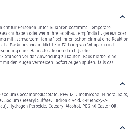
 nicht für Personen unter 16 Jahren bestimmt. Temporäre
Gesicht haben oder wenn Ihre Kopfhaut empfindlich, gereizt oder
erung mit „schwarzem Henna“ bei Ihnen schon einmal eine Reaktion
on siehe Packungsboden. Nicht zur Färbung von Wimpern und
nwendung einer Haarcolorationen durch (siehe
8 Stunden vor der Anwendung zu kaufen. Falls hierbei eine
kt mit den Augen vermeiden. Sofort Augen spülen, falls das
 Disodium Cocoamphodiacetate, PEG-12 Dimethicone, Mineral Salts,
e, Sodium Cetearyl Sulfate, Etidronic Acid, 6-Methoxy-2-
au), Hydrogen Peroxide, Cetearyl Alcohol, PEG-40 Castor Oil,