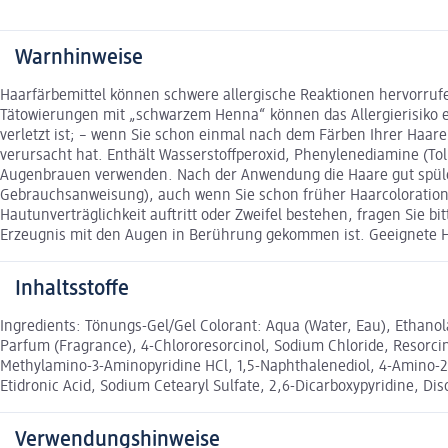
Warnhinweise
Haarfärbemittel können schwere allergische Reaktionen hervorrufe
Tätowierungen mit „schwarzem Henna“ können das Allergierisiko er
verletzt ist; – wenn Sie schon einmal nach dem Färben Ihrer Haar
verursacht hat. Enthält Wasserstoffperoxid, Phenylenediamine (To
Augenbrauen verwenden. Nach der Anwendung die Haare gut spülen
Gebrauchsanweisung), auch wenn Sie schon früher Haarcoloratione
Hautunverträglichkeit auftritt oder Zweifel bestehen, fragen Sie b
Erzeugnis mit den Augen in Berührung gekommen ist. Geeignete H
Inhaltsstoffe
Ingredients: Tönungs-Gel/Gel Colorant: Aqua (Water, Eau), Ethano
Parfum (Fragrance), 4-Chlororesorcinol, Sodium Chloride, Resorcino
Methylamino-3-Aminopyridine HCl, 1,5-Naphthalenediol, 4-Amino-2-H
Etidronic Acid, Sodium Cetearyl Sulfate, 2,6-Dicarboxypyridine, 
Verwendungshinweise