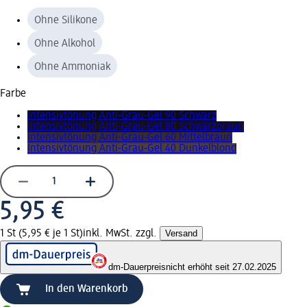
Ohne Silikone
Ohne Alkohol
Ohne Ammoniak
Farbe
Intensivtönung Anti-Grau-Gel 90 Schwarz
Intensivtönung Anti-Grau-Gel 80 Schwarzbraun
Intensivtönung Anti-Grau-Gel 60 Mittelbraun
Intensivtönung Anti-Grau-Gel 40 Dunkelblond
5,95 €
1 St (5,95 € je 1 St)
inkl. MwSt. zzgl.
Versand
dm-Dauerpreis
nicht erhöht seit 27.02.2025
In den Warenkorb