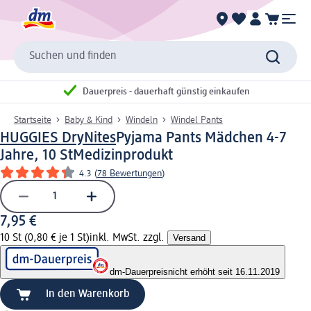
Suchen und finden
Dauerpreis - dauerhaft günstig einkaufen
Startseite
Baby & Kind
Windeln
Windel Pants
HUGGIES DryNites
Pyjama Pants Mädchen 4-7
Jahre, 10 St
Medizinprodukt
4.3
(
78 Bewertungen
)
7,95 €
10 St (0,80 € je 1 St)
inkl. MwSt. zzgl.
Versand
dm-Dauerpreis
nicht erhöht seit 16.11.2019
In den Warenkorb