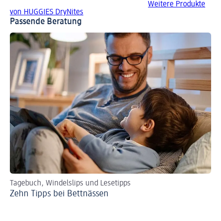
Weitere Produkte
von HUGGIES DryNites
Passende Beratung
Tagebuch, Windelslips und Lesetipps
Ts
Zehn Tipps bei Bettnässen
Tö