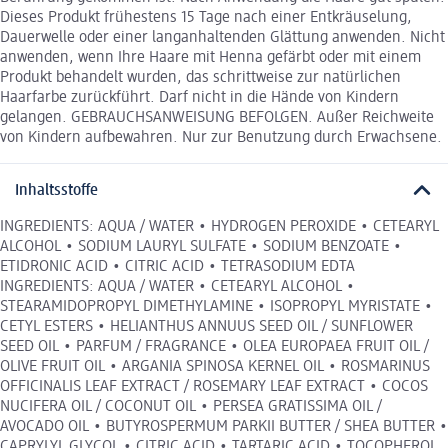
Dieses Produkt frühestens 15 Tage nach einer Entkräuselung,
Dauerwelle oder einer langanhaltenden Glättung anwenden. Nicht
anwenden, wenn Ihre Haare mit Henna gefärbt oder mit einem
Produkt behandelt wurden, das schrittweise zur natürlichen
Haarfarbe zurückführt. Darf nicht in die Hände von Kindern
gelangen. GEBRAUCHSANWEISUNG BEFOLGEN. Außer Reichweite
von Kindern aufbewahren. Nur zur Benutzung durch Erwachsene.
Inhaltsstoffe
INGREDIENTS: AQUA / WATER • HYDROGEN PEROXIDE • CETEARYL
ALCOHOL • SODIUM LAURYL SULFATE • SODIUM BENZOATE •
ETIDRONIC ACID • CITRIC ACID • TETRASODIUM EDTA
INGREDIENTS: AQUA / WATER • CETEARYL ALCOHOL •
STEARAMIDOPROPYL DIMETHYLAMINE • ISOPROPYL MYRISTATE •
CETYL ESTERS • HELIANTHUS ANNUUS SEED OIL / SUNFLOWER
SEED OIL • PARFUM / FRAGRANCE • OLEA EUROPAEA FRUIT OIL /
OLIVE FRUIT OIL • ARGANIA SPINOSA KERNEL OIL • ROSMARINUS
OFFICINALIS LEAF EXTRACT / ROSEMARY LEAF EXTRACT • COCOS
NUCIFERA OIL / COCONUT OIL • PERSEA GRATISSIMA OIL /
AVOCADO OIL • BUTYROSPERMUM PARKII BUTTER / SHEA BUTTER •
CAPRYLYL GLYCOL • CITRIC ACID • TARTARIC ACID • TOCOPHEROL