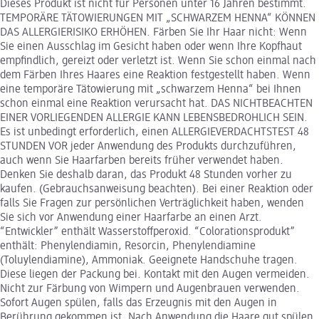
Dieses Produkt ist nicht für Personen unter 16 Jahren bestimmt.
TEMPORÄRE TÄTOWIERUNGEN MIT „SCHWARZEM HENNA“ KÖNNEN
DAS ALLERGIERISIKO ERHÖHEN. Färben Sie Ihr Haar nicht: Wenn
Sie einen Ausschlag im Gesicht haben oder wenn Ihre Kopfhaut
empfindlich, gereizt oder verletzt ist. Wenn Sie schon einmal nach
dem Färben Ihres Haares eine Reaktion festgestellt haben. Wenn
eine temporäre Tätowierung mit „schwarzem Henna“ bei Ihnen
schon einmal eine Reaktion verursacht hat. DAS NICHTBEACHTEN
EINER VORLIEGENDEN ALLERGIE KANN LEBENSBEDROHLICH SEIN.
Es ist unbedingt erforderlich, einen ALLERGIEVERDACHTSTEST 48
STUNDEN VOR jeder Anwendung des Produkts durchzuführen,
auch wenn Sie Haarfarben bereits früher verwendet haben.
Denken Sie deshalb daran, das Produkt 48 Stunden vorher zu
kaufen. (Gebrauchsanweisung beachten). Bei einer Reaktion oder
falls Sie Fragen zur persönlichen Verträglichkeit haben, wenden
Sie sich vor Anwendung einer Haarfarbe an einen Arzt.
“Entwickler” enthält Wasserstoffperoxid. “Colorationsprodukt”
enthält: Phenylendiamin, Resorcin, Phenylendiamine
(Toluylendiamine), Ammoniak. Geeignete Handschuhe tragen.
Diese liegen der Packung bei. Kontakt mit den Augen vermeiden.
Nicht zur Färbung von Wimpern und Augenbrauen verwenden.
Sofort Augen spülen, falls das Erzeugnis mit den Augen in
Berührung gekommen ist. Nach Anwendung die Haare gut spülen.