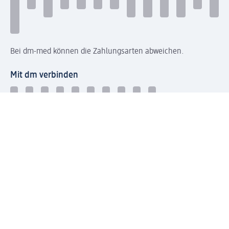
Bei dm-med können die Zahlungsarten abweichen.
Mit dm verbinden
Jetzt die dm-App herunterladen
Impressum dm
Datenschutz dm
Einwilligungsverwaltung
Nutzungsbedingungen
AGB dm