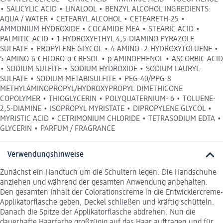
• SALICYLIC ACID • LINALOOL • BENZYL ALCOHOL INGREDIENTS:
AQUA / WATER • CETEARYL ALCOHOL • CETEARETH-25 •
AMMONIUM HYDROXIDE • COCAMIDE MEA • STEARIC ACID •
PALMITIC ACID • 1-HYDROXYETHYL 4,5-DIAMINO PYRAZOLE
SULFATE • PROPYLENE GLYCOL • 4-AMINO- 2-HYDROXYTOLUENE •
5-AMINO-6-CHLORO-o-CRESOL • p-AMINOPHENOL • ASCORBIC ACID
• SODIUM SULFITE • SODIUM HYDROXIDE • SODIUM LAURYL
SULFATE • SODIUM METABISULFITE • PEG-40/PPG-8
METHYLAMINOPROPYL/HYDROXYPROPYL DIMETHICONE
COPOLYMER • THIOGLYCERIN • POLYQUATERNIUM- 6 • TOLUENE-
2,5-DIAMINE • ISOPROPYL MYRISTATE • DIPROPYLENE GLYCOL •
MYRISTIC ACID • CETRIMONIUM CHLORIDE • TETRASODIUM EDTA •
GLYCERIN • PARFUM / FRAGRANCE
Verwendungshinweise
Zunächst ein Handtuch um die Schultern legen. Die Handschuhe
anziehen und während der gesamten Anwendung anbehalten.
Den gesamten Inhalt der Colorationscreme in die Entwicklercreme-
Applikatorflasche geben, Deckel schließen und kräftig schütteln.
Danach die Spitze der Applikatorflasche abdrehen. Nun die
dauerhafte Haarfarbe großzügig auf das Haar auftragen und für