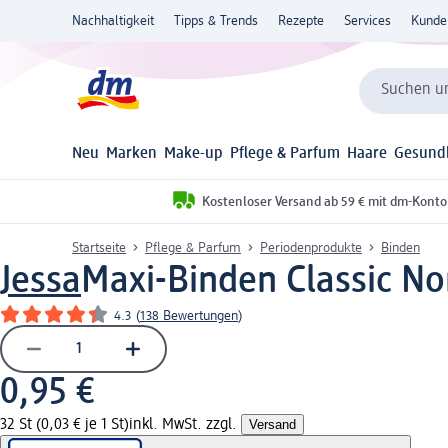
Nachhaltigkeit
Tipps & Trends
Rezepte
Services
Kunde
Suchen un
Neu
Marken
Make-up
Pflege & Parfum
Haare
Gesund
Kostenloser Versand ab 59 € mit dm-Konto
Startseite
Pflege & Parfum
Periodenprodukte
Binden
Jessa
Maxi-Binden Classic No
4.3
(
138 Bewertungen
)
0,95 €
32 St (0,03 € je 1 St)
inkl. MwSt. zzgl.
Versand