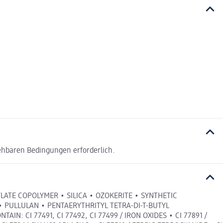
ehbaren Bedingungen erforderlich.
LATE COPOLYMER • SILICA • OZOKERITE • SYNTHETIC
 PULLULAN • PENTAERYTHRITYL TETRA-DI-T-BUTYL
: CI 77491, CI 77492, CI 77499 / IRON OXIDES • CI 77891 /