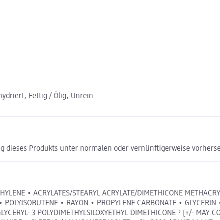
driert, Fettig / Ölig, Unrein
g dieses Produkts unter normalen oder vernünftigerweise vorhers
ETHYLENE • ACRYLATES/STEARYL ACRYLATE/DIMETHICONE METHACRY
 POLYISOBUTENE • RAYON • PROPYLENE CARBONATE • GLYCERIN •
RYL- 3 POLYDIMETHYLSILOXYETHYL DIMETHICONE ? [+/- MAY CONTAIN