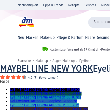
Nachhaltigkeit
Tipps & Trends
Rezepte
Services
Kunde
Suchen un
Neu
Marken
Make-up
Pflege & Parfum
Haare
Gesund
Kostenloser Versand ab 59 € mit dm-Konto
Startseite
Make-up
Augen Make-up
Eyeliner
MAYBELLINE NEW YORK
Eyel
4.6
(
91 Bewertungen
)
Farbe
Eyeliner Lasting Drama Automatic 10 Black
Eyeliner Lasting Drama Automatic 40 Green
Eyeliner Lasting Drama Automatic 60 Türkis
Gel Eyeliner Tattoo 70 Sleepless Sapphire
Eyeliner Lasting Drama Automatic 50 Blue
Eyeliner Lasting Drama Automatic 20 Dark Grey