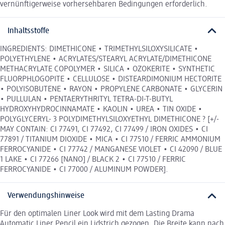
vernünftigerweise vorhersehbaren Bedingungen erforderlich.
Inhaltsstoffe
INGREDIENTS: DIMETHICONE • TRIMETHYLSILOXYSILICATE •
POLYETHYLENE • ACRYLATES/STEARYL ACRYLATE/DIMETHICONE
METHACRYLATE COPOLYMER • SILICA • OZOKERITE • SYNTHETIC
FLUORPHLOGOPITE • CELLULOSE • DISTEARDIMONIUM HECTORITE
• POLYISOBUTENE • RAYON • PROPYLENE CARBONATE • GLYCERIN
• PULLULAN • PENTAERYTHRITYL TETRA-DI-T-BUTYL
HYDROXYHYDROCINNAMATE • KAOLIN • UREA • TIN OXIDE •
POLYGLYCERYL- 3 POLYDIMETHYLSILOXYETHYL DIMETHICONE ? [+/-
MAY CONTAIN: CI 77491, CI 77492, CI 77499 / IRON OXIDES • CI
77891 / TITANIUM DIOXIDE • MICA • CI 77510 / FERRIC AMMONIUM
FERROCYANIDE • CI 77742 / MANGANESE VIOLET • CI 42090 / BLUE
1 LAKE • CI 77266 [NANO] / BLACK 2 • CI 77510 / FERRIC
FERROCYANIDE • CI 77000 / ALUMINUM POWDER].
Verwendungshinweise
Für den optimalen Liner Look wird mit dem Lasting Drama
Automatic Liner Pencil ein Lidstrich gezogen. Die Breite kann nach