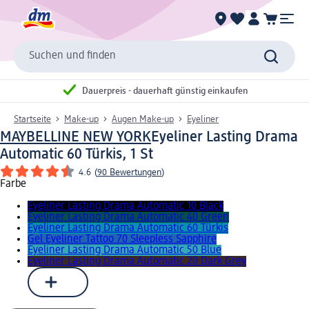
Suchen und finden
Dauerpreis - dauerhaft günstig einkaufen
Startseite
Make-up
Augen Make-up
Eyeliner
MAYBELLINE NEW YORK
Eyeliner Lasting Drama
Automatic 60 Türkis, 1 St
4.6
(
90 Bewertungen
)
Farbe
Eyeliner Lasting Drama Automatic 10 Black
Eyeliner Lasting Drama Automatic 40 Green
Eyeliner Lasting Drama Automatic 60 Türkis
Gel Eyeliner Tattoo 70 Sleepless Sapphire
Eyeliner Lasting Drama Automatic 50 Blue
Eyeliner Lasting Drama Automatic 20 Dark Grey